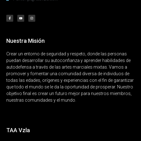
Nuestra Misión
Crear un entorno de seguridad y respeto, donde las personas
puedan desarrollar su autoconfianza y aprender habilidades de
autodefensa a través de las artes marciales mixtas. Vamos a
promover y fomentar una comunidad diversa de individuos de
todas las edades, orígenes y experiencias con el fin de garantizar
que todo el mundo se le da la oportunidad de prosperar. Nuestro
objetivo final es crear un futuro mejor para nuestros miembros,
nuestras comunidades y el mundo.
TAA Vzla